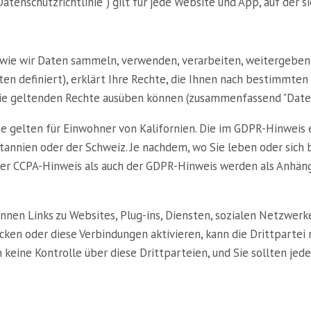
atenschutzrichtlinie") gilt für jede Website und App, auf der si
, wie wir Daten sammeln, verwenden, verarbeiten, weitergeben
ten definiert), erklärt Ihre Rechte, die Ihnen nach bestimmt
 Sie geltenden Rechte ausüben können (zusammenfassend "Date
e gelten für Einwohner von Kalifornien. Die im GDPR-Hinweis 
annien oder der Schweiz. Je nachdem, wo Sie leben oder sich 
 der CCPA-Hinweis als auch der GDPR-Hinweis werden als Anhän
nnen Links zu Websites, Plug-ins, Diensten, sozialen Netzwe
icken oder diese Verbindungen aktivieren, kann die Drittparte
eine Kontrolle über diese Drittparteien, und Sie sollten jede